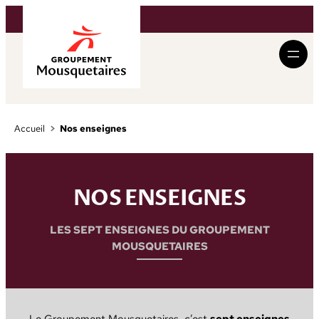
Aller
au
contenu
Accueil
Nos enseignes
NOS ENSEIGNES
LES SEPT ENSEIGNES DU GROUPEMENT
MOUSQUETAIRES
Le Groupement Mousquetaires, c’est
sept enseignes